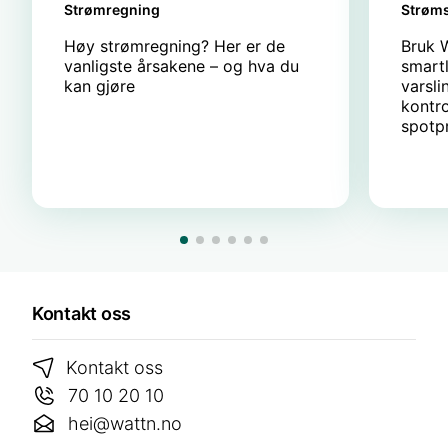
Strømregning
Strøms
Høy strømregning? Her er de
Bruk 
vanligste årsakene – og hva du
smart
kan gjøre
varsli
kontro
spotpr
Kontakt oss
Kontakt oss
70 10 20 10
hei@wattn.no