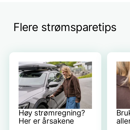
Flere strømsparetips
Høy strømregning?
Bru
Her er årsakene
alle