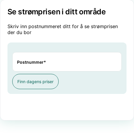
Se strømprisen i ditt område
Skriv inn postnummeret ditt for å se strømprisen
der du bor
Postnummer*
Finn dagens priser
N