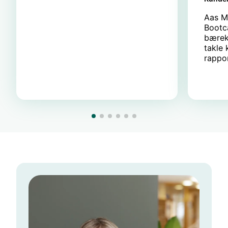
Aas M
Bootc
bærek
takle 
rappor