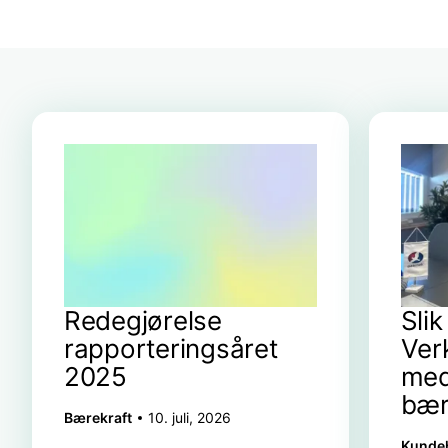
Redegjørelse
Sli
rapporteringsåret
Ver
2025
med
bær
Bærekraft
10. juli, 2026
Kundeh