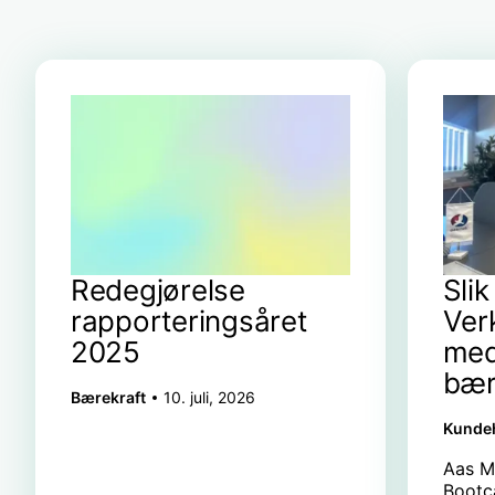
Redegjørelse
Sli
rapporteringsåret
Ver
2025
med
bær
Bærekraft
10. juli, 2026
Kundeh
Aas M
Bootc