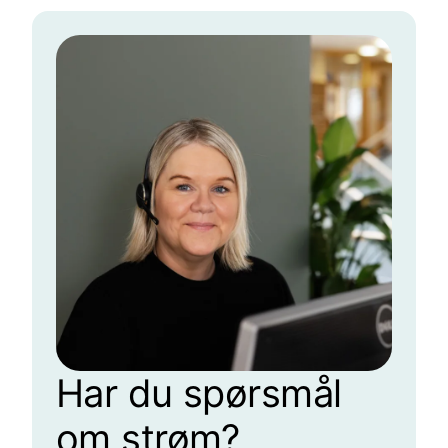
Har du spørsmål
om strøm?