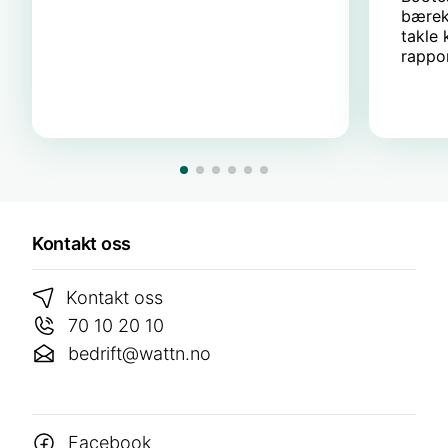
bærek
takle 
rappor
Kontakt oss
Kontakt oss
70 10 20 10
bedrift@wattn.no
Facebook