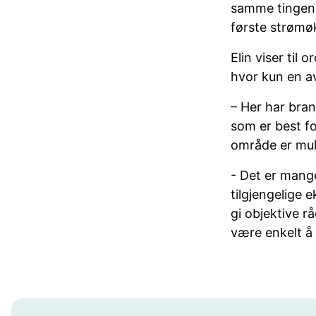
samme tingene.
første strømø
Elin viser til
hvor kun en a
– Her har bran
som er best f
område er mul
- Det er mang
tilgjengelige
gi objektive r
være enkelt å