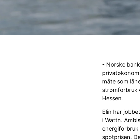
- Norske bank
privatøkonomi.
måte som låner
strømforbruk o
Hessen.
Elin har jobbe
i Wattn. Ambis
energiforbruk
spotprisen. De