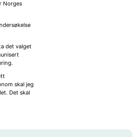
er Norges
undersøkelse
ta det valget
unisert
ering.
tt
onom skal jeg
et. Det skal