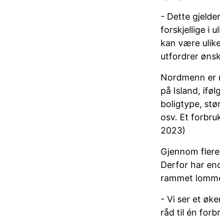
- Dette gjelde
forskjellige i 
kan være ulike
utfordrer ønsk
Nordmenn er n
på Island, ifø
boligtype, stø
osv. Et forbru
2023)
Gjennom flere t
Derfor har e
rammet lommeb
- Vi ser et øk
råd til én for