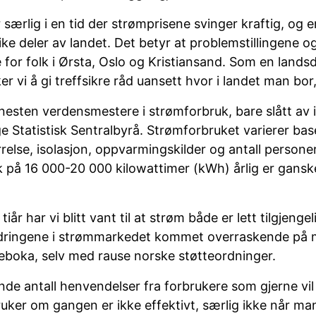
r særlig i en tid der strømprisene svinger kraftig, og 
ulike deler av landet. Det betyr at problemstillingene 
 for folk i Ørsta, Oslo og Kristiansand. Som en land
er vi å gi treffsikre råd uansett hvor i landet man bor
esten verdensmestere i strømforbruk, bare slått av
lge Statistisk Sentralbyrå. Strømforbruket varierer bas
rrelse, isolasjon, oppvarmingskilder og antall persone
k på 16 000-20 000 kilowattimer (kWh) årlig er gansk
iår har vi blitt vant til at strøm både er lett tilgjengeli
ndringene i strømmarkedet kommet overraskende på 
oka, selv med rause norske støtteordninger.
ende antall henvendelser fra forbrukere som gjerne vil 
bruker om gangen er ikke effektivt, særlig ikke når ma