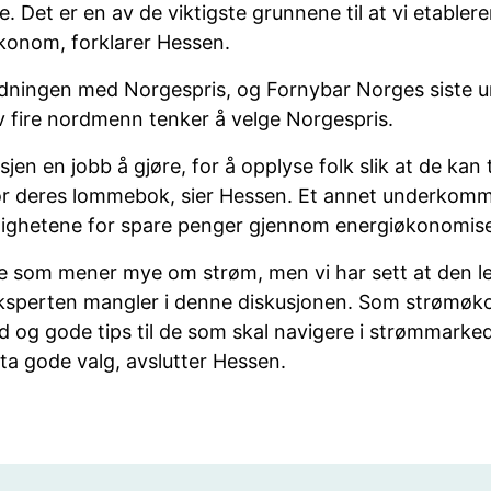
 Det er en av de viktigste grunnene til at vi etabler
konom, forklarer Hessen.
 ordningen med Norgespris, og Fornybar Norges siste 
v fire nordmenn tenker å velge Norgespris.
sjen en jobb å gjøre, for å opplyse folk slik at de kan 
or deres lommebok, sier Hessen. Et annet underkomm
ighetene for spare penger gjennom energiøkonomis
e som mener mye om strøm, men vi har sett at den le
 eksperten mangler i denne diskusjonen. Som strømøk
åd og gode tips til de som skal navigere i strømmarked
 ta gode valg, avslutter Hessen.