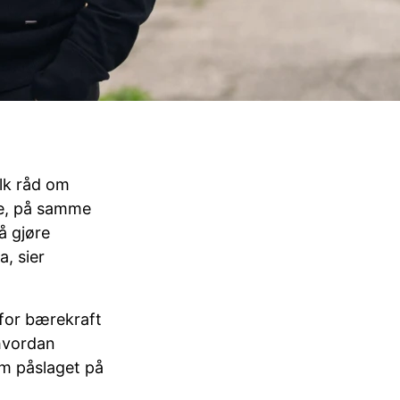
lk råd om
te, på samme
å gjøre
, sier
 for bærekraft
 hvordan
om påslaget på