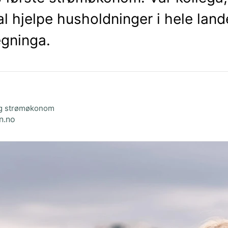
 hjelpe husholdninger i hele lande
egninga.
og strømøkonom
n.no