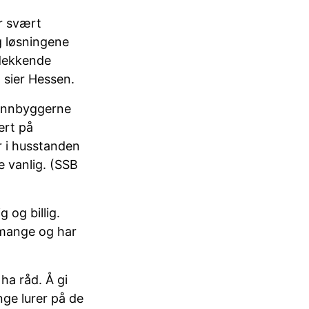
er svært
og løsningene
sdekkende
, sier Hessen.
 innbyggerne
ert på
r i husstanden
e vanlig. (SSB
g og billig.
mange og har
ha råd. Å gi
nge lurer på de