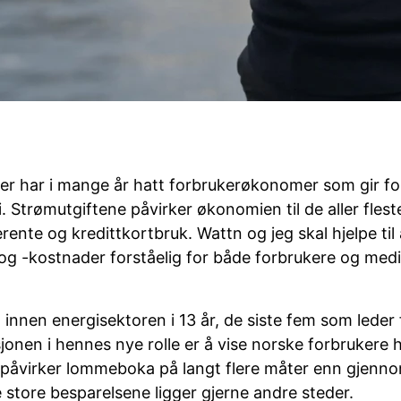
er har i mange år hatt forbrukerøkonomer som gir fo
 Strømutgiftene påvirker økonomien til de aller fles
ente og kredittkortbruk. Wattn og jeg skal hjelpe til 
g -kostnader forståelig for både forbrukere og media
t innen energisektoren i 13 år, de siste fem som leder
jonen i hennes nye rolle er å vise norske forbrukere
 påvirker lommeboka på langt flere måter enn gjenn
 store besparelsene ligger gjerne andre steder.