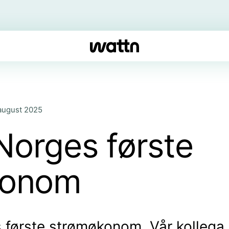
august 2025
r Norges første
konom
 første strømøkonom. Vår kollega,