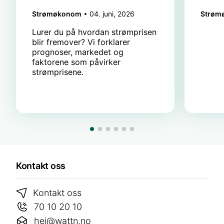
Strømøkonom
04. juni, 2026
Strøm
Lurer du på hvordan strømprisen
blir fremover? Vi forklarer
prognoser, markedet og
faktorene som påvirker
strømprisene.
Kontakt oss
Kontakt oss
70 10 20 10
hei@wattn.no