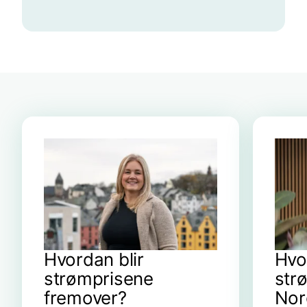
Hvordan blir
Hvo
strømprisene
str
fremover?
Nor