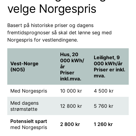
velge Norgespris
Basert på historiske priser og dagens
fremtidsprognoser så skal det lønne seg med
Norgespris for vestlendingene.
Hus, 20
Leilighet, 9
000 kWh/
Vest-Norge
000 kWh/år
år
(NO5)
Priser er inkl.
Priser
mva.
inkl.mva.
Med Norgespris
10 000 kr
4 500 kr
Med dagens
12 800 kr
5 760 kr
strømstøtte
Potensielt spart
2 800 kr
1 260 kr
med Norgespris