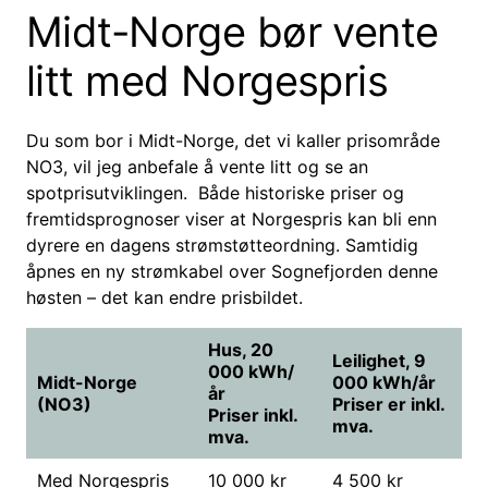
Midt-Norge bør vente
litt med Norgespris
Du som bor i Midt-Norge, det vi kaller prisområde
NO3, vil jeg anbefale å vente litt og se an
spotprisutviklingen. Både historiske priser og
fremtidsprognoser viser at Norgespris kan bli enn
dyrere en dagens strømstøtteordning. Samtidig
åpnes en ny strømkabel over Sognefjorden denne
høsten – det kan endre prisbildet.
Hus, 20
Leilighet, 9
000 kWh/
Midt-Norge
000 kWh/år
år
(NO3)
Priser er inkl.
Priser inkl.
mva.
mva.
Med Norgespris
10 000 kr
4 500 kr