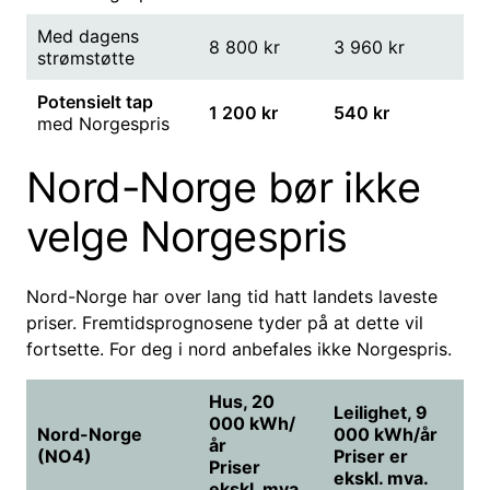
Med dagens
8 800 kr
3 960 kr
strømstøtte
Potensielt tap
1 200 kr
540 kr
med Norgespris
Nord-Norge bør ikke
velge Norgespris
Nord-Norge har over lang tid hatt landets laveste
priser. Fremtidsprognosene tyder på at dette vil
fortsette. For deg i nord anbefales ikke Norgespris.
Hus, 20
Leilighet, 9
000 kWh/
Nord-Norge
000 kWh/år
år
(NO4)
Priser er
Priser
ekskl. mva.
ekskl. mva.