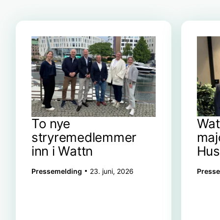
To nye
Wat
stryremedlemmer
majo
inn i Wattn
Hus
Pressemelding
23. juni, 2026
Press