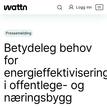
Logg inn
Pressemelding
Betydeleg behov
for
energieffektiviserin
i offentlege- og
næringsbygg