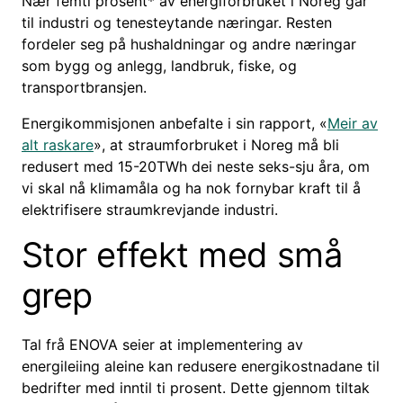
Nær femti prosent* av energiforbruket i Noreg går
til industri og tenesteytande næringar. Resten
fordeler seg på hushaldningar og andre næringar
som bygg og anlegg, landbruk, fiske, og
transportbransjen.
Energikommisjonen anbefalte i sin rapport, «
Meir av
alt raskare
», at straumforbruket i Noreg må bli
redusert med 15-20TWh dei neste seks-sju åra, om
vi skal nå klimamåla og ha nok fornybar kraft til å
elektrifisere straumkrevjande industri.
Stor effekt med små
grep
Tal frå ENOVA seier at implementering av
energileiing aleine kan redusere energikostnadane til
bedrifter med inntil ti prosent. Dette gjennom tiltak