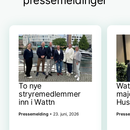
pressemeldinger
To nye
Wat
stryremedlemmer
majo
inn i Wattn
Hus
Pressemelding
23. juni, 2026
Press