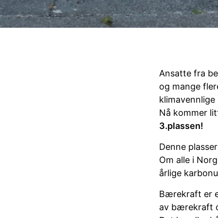
Ansatte fra be
og mange flere
klimavennlige 
Nå kommer lit
3.plassen!
Denne plasseri
Om alle i Norg
årlige karbonu
Bærekraft er e
av bærekraft o