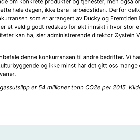
åde om konkrete produkter og tjenester, men også om
ette hele dagen, ikke bare i arbeidstiden. Derfor delto
nkurransen som er arrangert av Ducky og Fremtiden i
r et veldig godt redskap for økt innsikt i hvor stor 
teter kan ha, sier administrerende direktør Øystein 
g anbefale denne konkurransen til andre bedrifter. Vi h
kulturbyggende og ikke minst har det gitt oss mange
 vaner.
assutslipp er 54 millioner tonn CO2e per 2015. Kilde