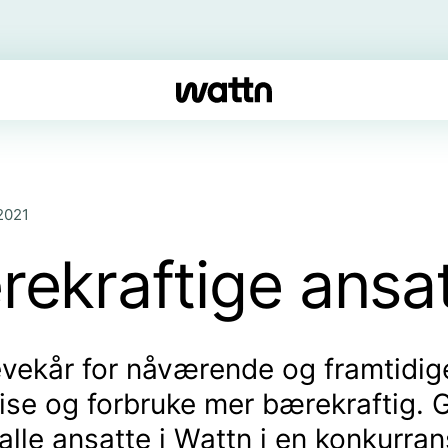
2021
rekraftige ansa
levekår for nåværende og framtidi
spise og forbruke mer bærekraftig. 
lle ansatte i Wattn i en konkurran