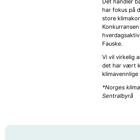
Det handler b
har fokus på d
store klimako
Konkurransen e
hverdagsaktivi
Fauske.
Vi vil virkeli
det har vært 
klimavennlige
*Norges klimag
Sentralbyrå