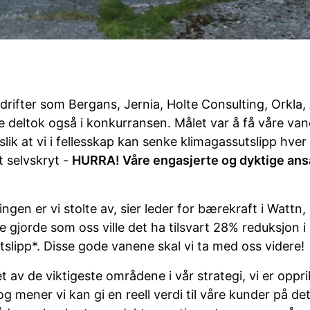
drifter som Bergans, Jernia, Holte Consulting, Orkla,
 deltok også i konkurransen. Målet var å få våre vaner
slik at vi i fellesskap kan senke klimagassutslipp hve
t selvskryt -
HURRA! Våre engasjerte og dyktige ans
ngen er vi stolte av, sier leder for bærekraft i Wattn,
e gjorde som oss ville det ha tilsvart 28% reduksjon i
tslipp*. Disse gode vanene skal vi ta med oss videre!
t av de viktigeste områdene i vår strategi, vi er oppri
g mener vi kan gi en reell verdi til våre kunder på de