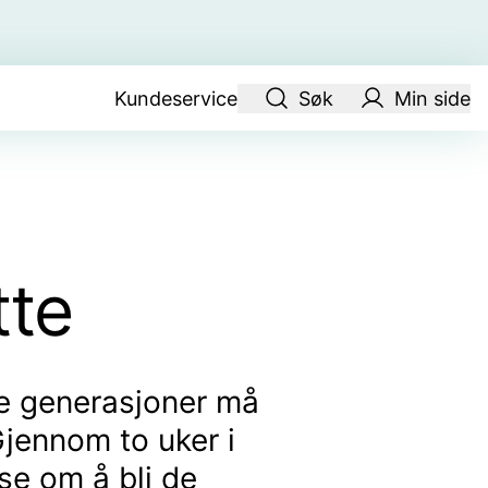
Kundeservice
Søk
Min side
tte
ge generasjoner må
Gjennom to uker i
se om å bli de