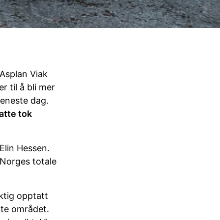
 Asplan Viak
 til å bli mer
r eneste dag.
atte tok
 Elin Hessen.
 Norges totale
ktig opptatt
tte området.