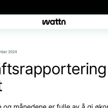
mber 2024
ftsrapporterin
t
 og månedene er fulle av å gi øk