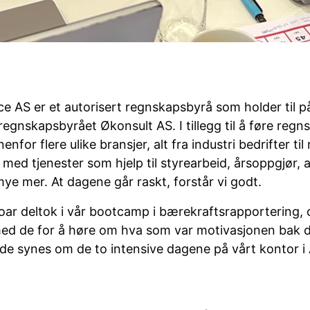
 AS er et autorisert regnskapsbyrå som holder til på
e regnskapsbyrået Økonsult AS. I tillegg til å føre regn
nfor flere ulike bransjer, alt fra industri bedrifter til
 med tjenester som hjelp til styrearbeid, årsoppgjør, a
ye mer. At dagene går raskt, forstår vi godt.
Roar deltok i vår bootcamp i bærekraftsrapportering, 
 med de for å høre om hva som var motivasjonen bak d
de synes om de to intensive dagene på vårt kontor i 