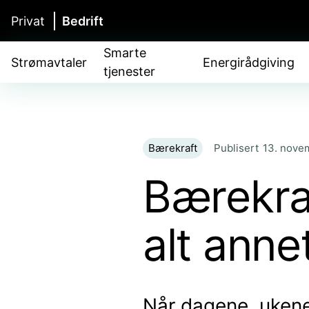
Privat
Bedrift
Smarte
Strømavtaler
Energirådgiving
tjenester
Bærekraft
Publisert
13. nove
Bærekra
alt anne
Når dagene, ukene