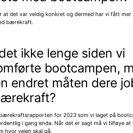
r at det var veldig konkret og dermed har vi fått mer 
ed bærekraft.
det ikke lenge siden vi
omførte bootcampen, 
en endret måten dere jo
ærekraft?
a bærekraftsrapporten for 2023 som vi laget på bootc
dentlig i gang enda. Når det er sagt må vi tilføye at
m hvor veien skal gå.