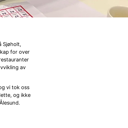
 Sjøholt,
skap for over
 restauranter
vvikling av
og vi tok oss
ette, og ikke
Ålesund.