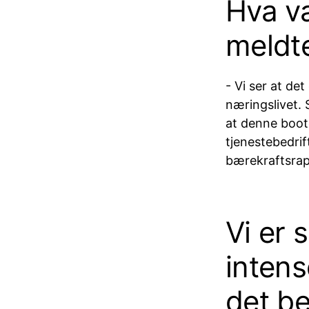
Hva va
meldt
- Vi ser at det
næringslivet. 
at denne bootc
tjenestebedri
bærekraftsrap
Vi er 
intens
det b