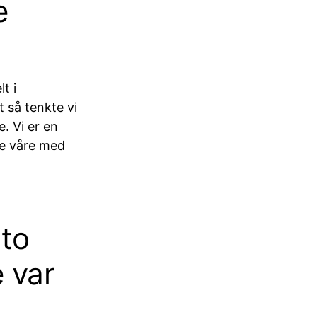
e
t i
 så tenkte vi
. Vi er en
ne våre med
 to
 var