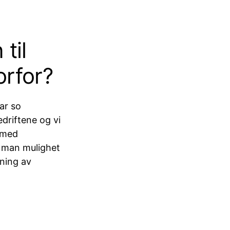
til
orfor?
ar so
edriftene og vi
e med
r man mulighet
dning av