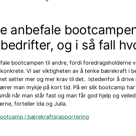
re anbefale bootcampen 
bedrifter, og i så fall hv
befale bootcampen til andre, fordi foredragsholderne v
konkrete. Vi ser viktigheten av å tenke bærekraft i b
et setter mer og mer krav til det. Istedenfor å driv
 lærer man mykje på kort tid. På en slik bootcamp ha
pørsmål når man står fast og man får god hjelp og veile
rne, forteller Ida og Julia.
ootcamp i bærekraftsrapportering