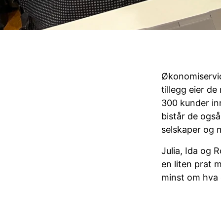
Økonomiservice
tillegg eier d
300 kunder inne
bistår de også
selskaper og m
Julia, Ida og 
en liten prat
minst om hva 