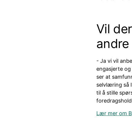
Vil de
andre 
- Ja vi vil an
engasjerte og 
ser at samfunn
selvlæring så
til å stille s
foredragsholde
Lær mer om B