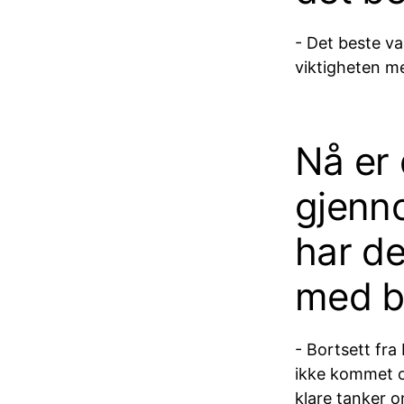
- Det beste va
viktigheten m
Nå er 
gjenn
har d
med b
- Bortsett fr
ikke kommet or
klare tanker o