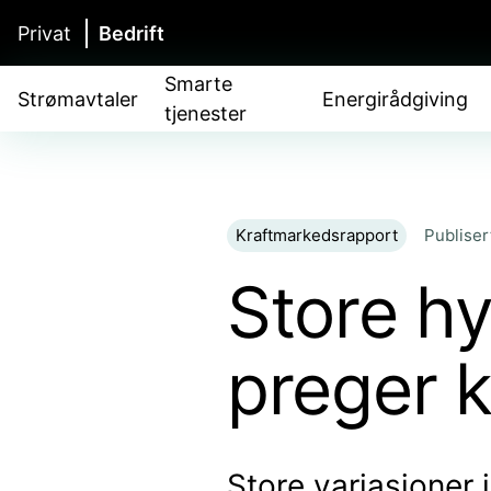
Privat
Bedrift
Smarte
Strømavtaler
Energirådgiving
tjenester
Kraftmarkedsrapport
Publiser
Store hy
preger 
Store variasjone