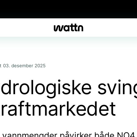
t
03. desember 2025
drologiske svin
kraftmarkedet
r i vannmengder påvirker både NO