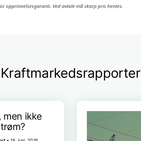
 for opprinnelsesgaranti. Ved avtale må skarp pris hentes.
Kraftmarkedsrapporter
, men ikke
 strøm?
ort
16. juni, 2026