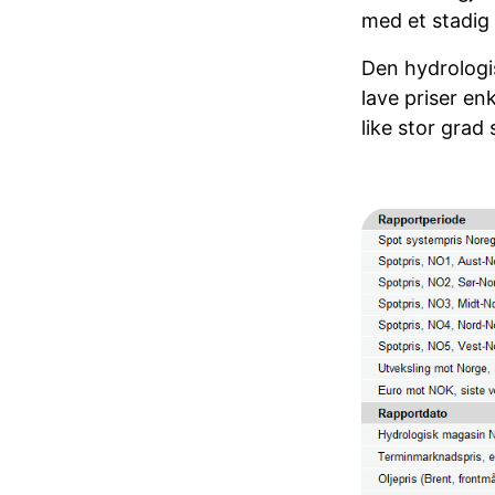
med et stadig 
Den hydrologis
lave priser en
like stor gra