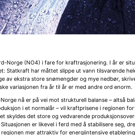
d-Norge (NO4) i fare for kraftrasjonering. I år er sit
: Statkraft har måttet slippe ut vann tilsvarende hel
ge av ekstra store snømengder og mye nedbør, skriv
ke variasjonen fra år til år er med andre ord enorm.
orge nå er på vei mot strukturell balanse – altså b
duksjon i et normalår – vil kraftprisene i regionen fo
 Det skyldes det store og vedvarende produksjonsover
ituasjonen er likevel i ferd med å stabilisere seg, drev
 regionen mer attraktiv for energiintensive etablerin