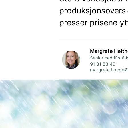
produksjonsoversk
presser prisene yt
Margrete Helt
Senior bedriftsråd
91 31 83 40
margrete.hovde@