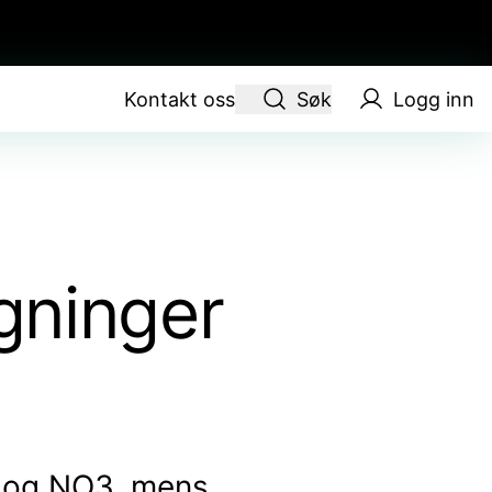
Kontakt oss
Søk
Logg inn
gninger
4 og NO3, mens