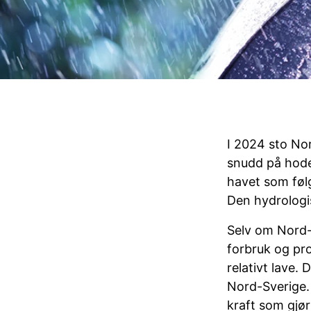
I 2024 sto Nor
snudd på hodet
havet som føl
Den hydrologis
Selv om Nord-N
forbruk og pro
relativt lave.
Nord-Sverige. S
kraft som gjør