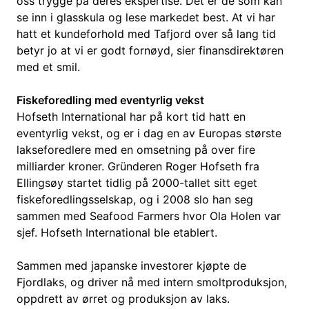
oss trygge på deres ekspertise. Det er de som kan
se inn i glasskula og lese markedet best. At vi har
hatt et kundeforhold med Tafjord over så lang tid
betyr jo at vi er godt fornøyd, sier finansdirektøren
med et smil.
Fiskeforedling med eventyrlig vekst
Hofseth International har på kort tid hatt en
eventyrlig vekst, og er i dag en av Europas største
lakseforedlere med en omsetning på over fire
milliarder kroner. Gründeren Roger Hofseth fra
Ellingsøy startet tidlig på 2000-tallet sitt eget
fiskeforedlingsselskap, og i 2008 slo han seg
sammen med Seafood Farmers hvor Ola Holen var
sjef. Hofseth International ble etablert.
Sammen med japanske investorer kjøpte de
Fjordlaks, og driver nå med intern smoltproduksjon,
oppdrett av ørret og produksjon av laks.