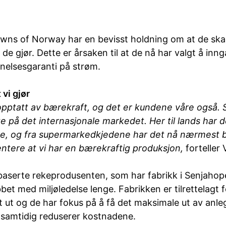
wns of Norway har en bevisst holdning om at de ska
t de gjør. Dette er årsaken til at de nå har valgt å inn
nnelsesgaranti på strøm.
 vi gjør
opptatt av bærekraft, og det er kundene våre også. 
e på det internasjonale markedet. Her til lands har d
re, og fra supermarkedkjedene har det nå nærmest bli
ntere at vi har en bærekraftig produksjon,
forteller 
aserte rekeprodusenten, som har fabrikk i Senjahopen
bbet med miljøledelse lenge. Fabrikken er tilrettelagt 
lt ut og de har fokus på å få det maksimale ut av anl
 samtidig reduserer kostnadene.