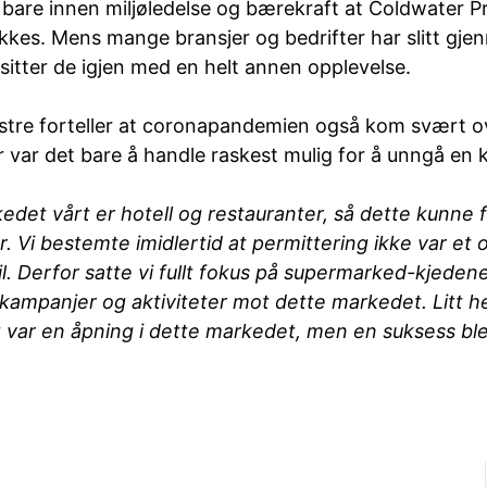
 bare innen miljøledelse og bærekraft at Coldwater 
kkes. Mens mange bransjer og bedrifter har slitt gj
sitter de igjen med en helt annen opplevelse.
stre forteller at coronapandemien også kom svært 
 var det bare å handle raskest mulig for å unngå en 
edet vårt er hotell og restauranter, så dette kunne 
r. Vi bestemte imidlertid at permittering ikke var et or
il. Derfor satte vi fullt fokus på supermarked-kjeden
kampanjer og aktiviteter mot dette markedet. Litt he
t var en åpning i dette markedet, men en suksess ble