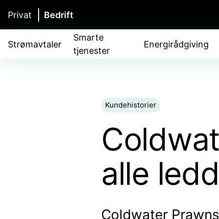
Privat
Bedrift
Smarte
Strømavtaler
Energirådgiving
tjenester
Kundehistorier
Coldwate
alle led
Coldwater Prawns