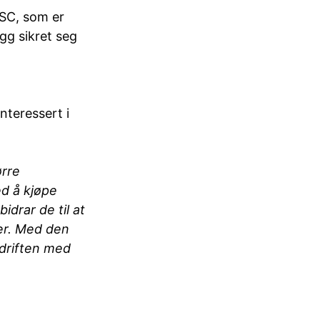
MSC, som er
egg sikret seg
interessert i
ørre
d å kjøpe
idrar de til at
ker. Med den
 driften med