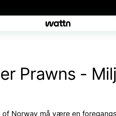
r Prawns - Milj
d
 of Norway må være en foregangsb