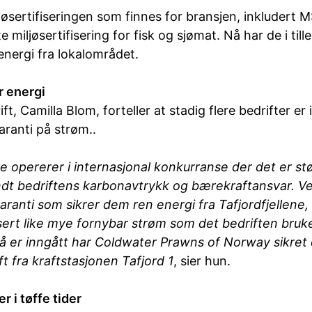
ljøsertifiseringen som finnes for bransjen, inkludert 
 miljøsertifisering for fisk og sjømat. Nå har de i till
energi fra lokalområdet.
 energi
ft, Camilla Blom, forteller at stadig flere bedrifter er 
ranti på strøm..
e opererer i internasjonal konkurranse der det er st
ndt bedriftens karbonavtrykk og bærekraftansvar. Ve
ranti som sikrer dem ren energi fra Tafjordfjellene, b
usert like mye fornybar strøm som det bedriften bru
å er inngått har Coldwater Prawns of Norway sikret
 fra kraftstasjonen Tafjord 1
, sier hun.
r i tøffe tider