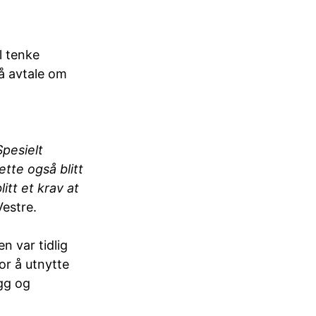
l tenke
gå avtale om
Spesielt
ette også blitt
tt et krav at
Vestre.
 var tidlig
for å utnytte
egg og