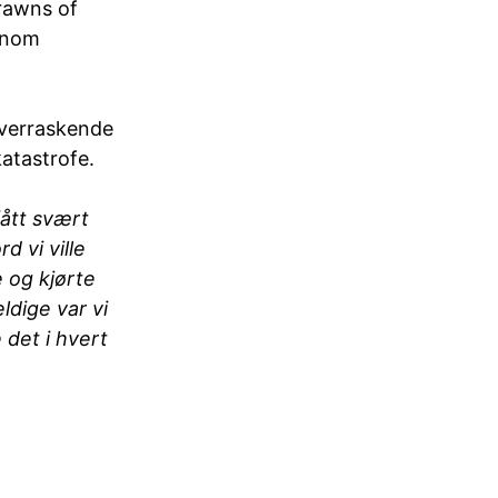
Prawns of
ennom
overraskende
katastrofe.
fått svært
d vi ville
e og kjørte
ldige var vi
 det i hvert