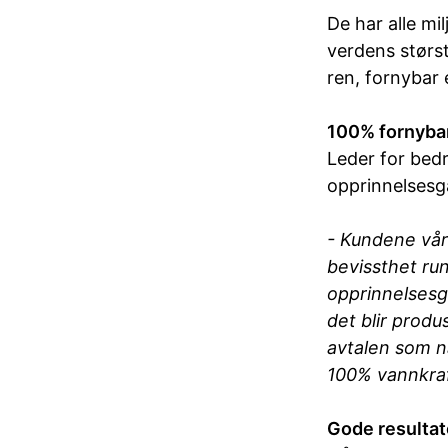
De har alle mi
verdens største
ren, fornybar 
100% fornybar
Leder for bedri
opprinnelsesga
- Kundene vår
bevissthet ru
opprinnelsesga
det blir prod
avtalen som n
100% vannkraft
Gode resultate