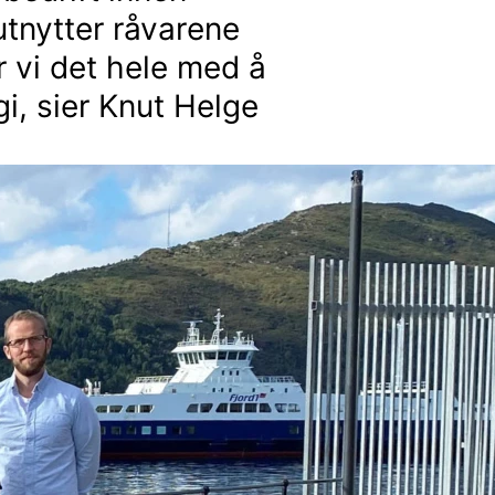
 utnytter råvarene
r vi det hele med å
gi, sier Knut Helge