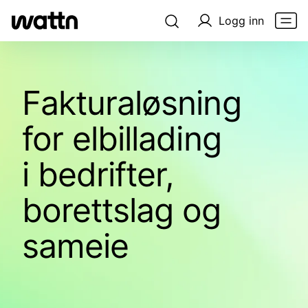
Logg inn
Fak­tura­løs­ning
for elbillading
i bedrif­ter,
boretts­lag og
sameie