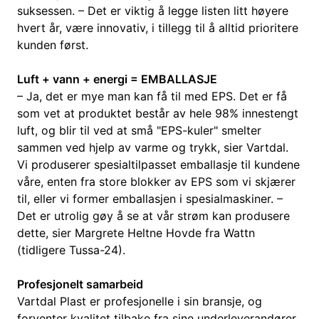
suksessen. – Det er viktig å legge listen litt høyere
hvert år, være innovativ, i tillegg til å alltid prioritere
kunden først.
Luft + vann + energi = EMBALLASJE
– Ja, det er mye man kan få til med EPS. Det er få
som vet at produktet består av hele 98% innestengt
luft, og blir til ved at små "EPS-kuler" smelter
sammen ved hjelp av varme og trykk, sier Vartdal.
Vi produserer spesialtilpasset emballasje til kundene
våre, enten fra store blokker av EPS som vi skjærer
til, eller vi former emballasjen i spesialmaskiner. –
Det er utrolig gøy å se at vår strøm kan produsere
dette, sier Margrete Heltne Hovde fra Wattn
(tidligere Tussa-24).
Profesjonelt samarbeid
Vartdal Plast er profesjonelle i sin bransje, og
forventer kvalitet tilbake fra sine underleverandører.