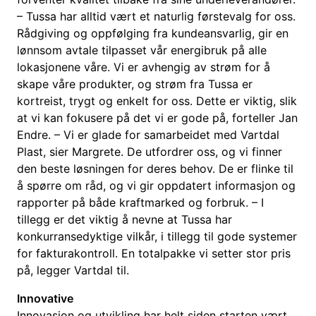
– Tussa har alltid vært et naturlig førstevalg for oss.
Rådgiving og oppfølging fra kundeansvarlig, gir en
lønnsom avtale tilpasset vår energibruk på alle
lokasjonene våre. Vi er avhengig av strøm for å
skape våre produkter, og strøm fra Tussa er
kortreist, trygt og enkelt for oss. Dette er viktig, slik
at vi kan fokusere på det vi er gode på, forteller Jan
Endre. – Vi er glade for samarbeidet med Vartdal
Plast, sier Margrete. De utfordrer oss, og vi finner
den beste løsningen for deres behov. De er flinke til
å spørre om råd, og vi gir oppdatert informasjon og
rapporter på både kraftmarked og forbruk. – I
tillegg er det viktig å nevne at Tussa har
konkurransedyktige vilkår, i tillegg til gode systemer
for fakturakontroll. En totalpakke vi setter stor pris
på, legger Vartdal til.
Innovative
Innovasjon og utvikling har helt siden starten vært