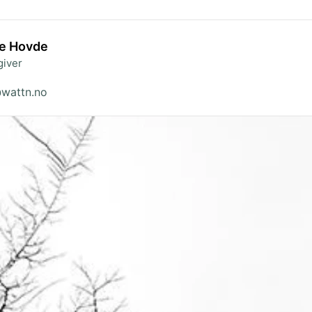
ne Hovde
giver
wattn.no