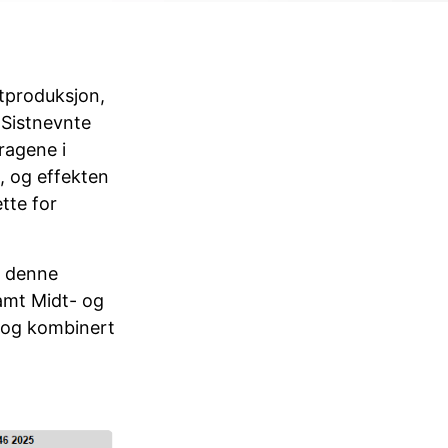
tproduksjon,
 Sistnevnte
dragene i
, og effekten
ette for
I denne
amt Midt- og
, og kombinert