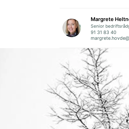
Margrete Helt
Senior bedriftsråd
91 31 83 40
margrete.hovde@