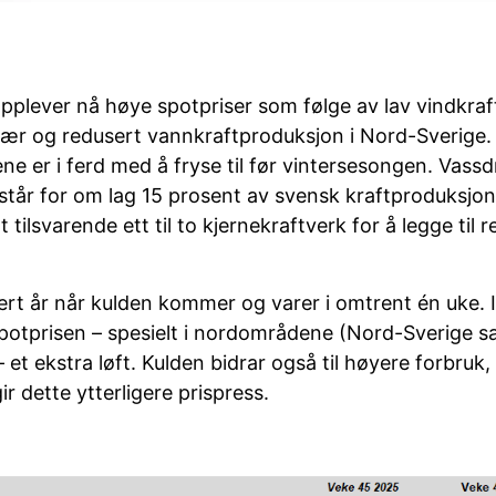
pplever nå høye spotpriser som følge av lav vindkraf
 vær og redusert vannkraftproduksjon i Nord-Sverige.
ene er i ferd med å fryse til før vintersesongen. Vass
står for om lag 15 prosent av svensk kraftproduksjon
t tilsvarende ett til to kjernekraftverk for å legge til r
ert år når kulden kommer og varer i omtrent én uke. 
spotprisen – spesielt i nordområdene (Nord-Sverige s
et ekstra løft. Kulden bidrar også til høyere forbruk
ir dette ytterligere prispress.