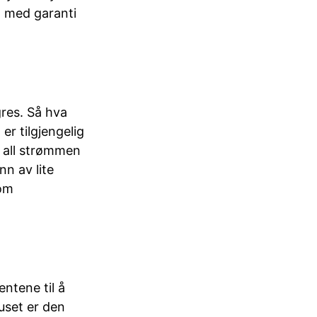
m med garanti
res. Så hva
er tilgjengelig
i all strømmen
n av lite
nom
ntene til å
uset er den