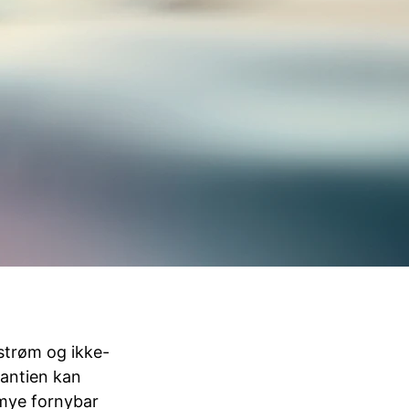
 strøm og ikke-
rantien kan
 mye fornybar