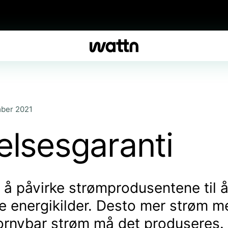
mber 2021
elsesgaranti
l å påvirke strømprodusentene til
e energikilder. Desto mer strøm m
fornybar strøm må det produseres.