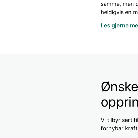
samme, men dit
heldigvis en m
Les gjerne me
Ønske
opprin
Vi tilbyr sert
fornybar kraf