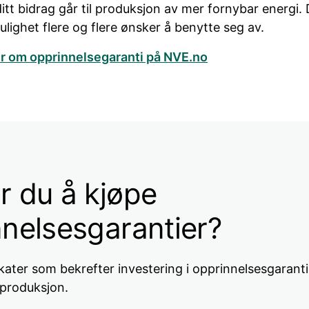
t bidrag går til produksjon av mer fornybar energi. 
ulighet flere og flere ønsker å benytte seg av.
r om opprinnelsegaranti på NVE.no
r du å kjøpe
nelsesgarantier?
ifikater som bekrefter investering i opprinnelsesgarant
tproduksjon.