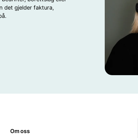
n det gjelder faktura,
på.
Om oss