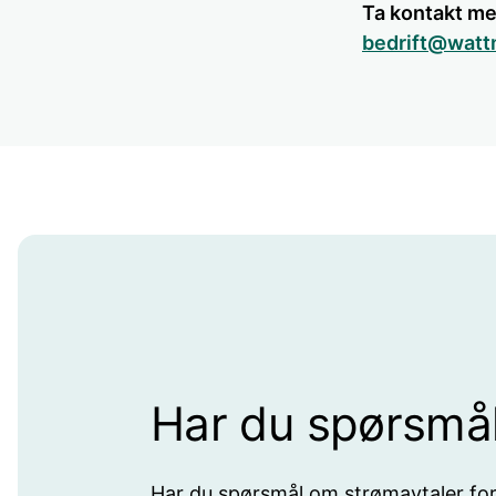
Ta kontakt me
bedrift@watt
Har du spørsmå
Har du spørsmål om strømavtaler for b