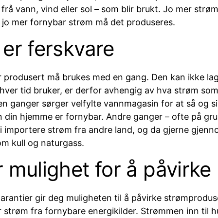
frå vann, vind eller sol – som blir brukt. Jo mer strø
, jo mer fornybar strøm må det produseres.
er ferskvare
r produsert må brukes med en gang. Den kan ikke lag
n hver tid bruker, er derfor avhengig av hva strøm som 
en ganger sørger velfylte vannmagasin for at så og s
n din hjemme er fornybar. Andre ganger – ofte på grun
i importere strøm fra andre land, og da gjerne gjen
om kull og naturgass.
 mulighet for å påvirke
rantier gir deg muligheten til å påvirke strømproduse
strøm fra fornybare energikilder. Strømmen inn til h