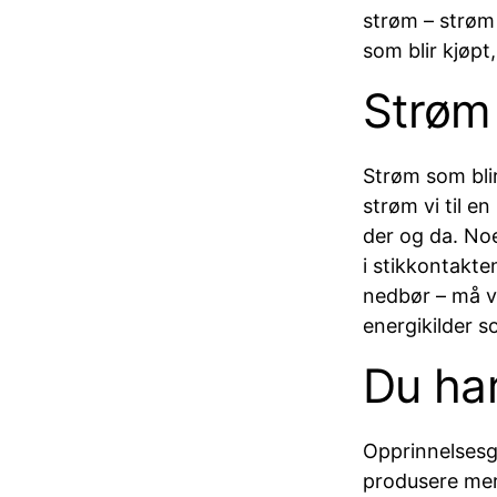
strøm – strøm 
som blir kjøpt
Strøm 
Strøm som bli
strøm vi til e
der og da. No
i stikkontakte
nedbør – må v
energikilder s
Du har
Opprinnelsesga
produsere mer 