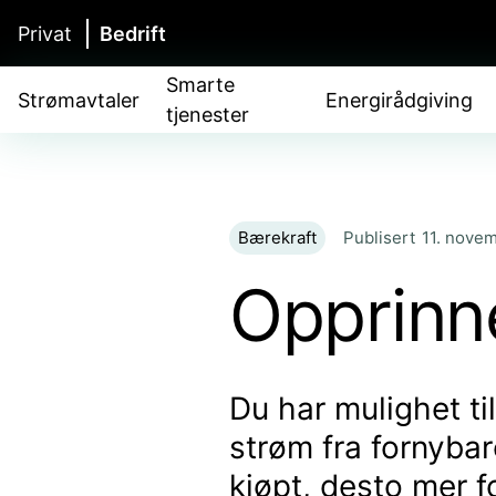
Privat
Bedrift
Smarte
Strømavtaler
Energirådgiving
tjenester
Bærekraft
Publisert
11. nove
Opprinn
Du har mulighet ti
strøm fra fornybar
kjøpt, desto mer 